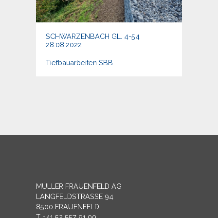
SCHWARZENBACH GL. 4-54
28.08.2022
Tiefbauarbeiten SBB
MÜLLER FRAUENFELD AG
LANGFELDSTRASSE 94
8500 FRAUENFELD
T +41 52 557 91 00