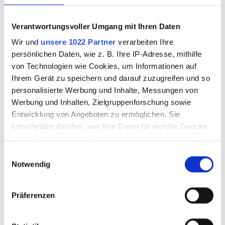
des Neumaterials abgewickelt
wurden. Dieses Vorgehen
Verantwortungsvoller Umgang mit Ihren Daten
ermöglichte einen reibungslosen
Wir und
unsere 1022 Partner
verarbeiten Ihre
persönlichen Daten, wie z. B. Ihre IP-Adresse, mithilfe
Bauablauf innerhalb der engen
von Technologien wie Cookies, um Informationen auf
Sperrzeiten.
Ihrem Gerät zu speichern und darauf zuzugreifen und so
personalisierte Werbung und Inhalte, Messungen von
Werbung und Inhalten, Zielgruppenforschung sowie
Eine besondere Herausforderung
Entwicklung von Angeboten zu ermöglichen. Sie
und zugleich projektspezifische
entscheiden darüber, wer Ihre Daten für welche Zwecke
Besonderheit stellte die Erstellung
nutzt. Sie können Ihre Einwilligung jederzeit über die
Cookie-Erklärung oder durch Klicken auf das Privacy
Einwilligungsauswahl
eines Wilddurchlasses unter der
Trigger Symbol ändern oder widerrufen
Notwendig
Eisenbahnbrücke in Kempraten
dar. Dieser wurde mittels eines 9
Wenn Sie es erlauben, würden wir auch gerne:
Präferenzen
Informationen über Ihre geografische Lage
Tonnen schweren Stahlrohrs
erfassen, welche bis auf einige Meter genau sein
realisiert und dient der sicheren
können