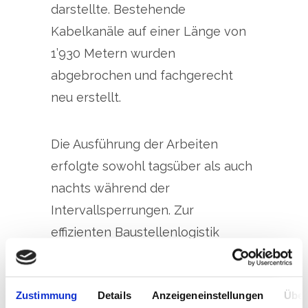
darstellte. Bestehende
Kabelkanäle auf einer Länge von
1’930 Metern wurden
abgebrochen und fachgerecht
neu erstellt.
Die Ausführung der Arbeiten
erfolgte sowohl tagsüber als auch
nachts während der
Intervallsperrungen. Zur
effizienten Baustellenlogistik
wurde ein Bauzug eingesetzt, mit
dem der Abtransport des
Zustimmung
Details
Anzeigeneinstellungen
Über
Aushubmaterials sowie der Einbau