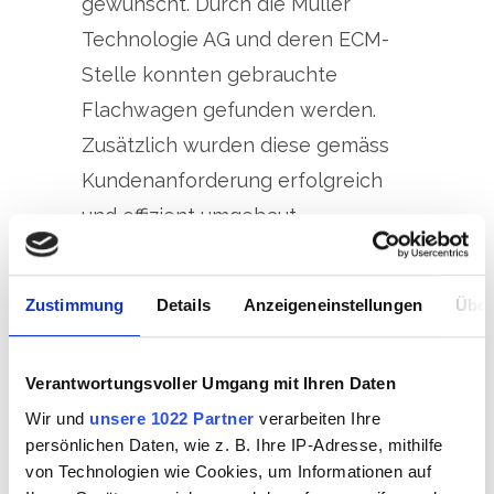
gewünscht. Durch die Müller
Technologie AG und deren ECM-
Stelle konnten gebrauchte
Flachwagen gefunden werden.
Zusätzlich wurden diese gemäss
Kundenanforderung erfolgreich
und effizient umgebaut.
Im November 2024 erfolgte die
Zustimmung
Details
Anzeigeneinstellungen
Über
offizielle Übergabe der beiden
Snps-Puffertestwagen. Bei einem
Verantwortungsvoller Umgang mit Ihren Daten
kleinen internen Event wurden die
Wir und
unsere 1022 Partner
verarbeiten Ihre
Wagen übergeben. Die Müller
persönlichen Daten, wie z. B. Ihre IP-Adresse, mithilfe
Technologie AG dankt für das
von Technologien wie Cookies, um Informationen auf