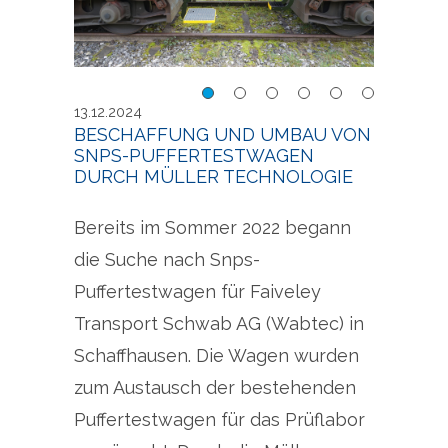
au
Beschaffung und Umbau
Besc
13.12.2024
agen
von Snps-Puffertestwagen
von 
BESCHAFFUNG UND UMBAU VON
SNPS-PUFFERTESTWAGEN
DURCH MÜLLER TECHNOLOGIE
Bereits im Sommer 2022 begann
die Suche nach Snps-
Puffertestwagen für Faiveley
Transport Schwab AG (Wabtec) in
Schaffhausen. Die Wagen wurden
zum Austausch der bestehenden
Puffertestwagen für das Prüflabor