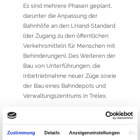
Es sind mehrere Phasen geplant,
darunter die Anpassung der
Bahnhöfe an den LHand-Standard
(der Zugang zu den öffentlichen
Verkehrsmitteln für Menschen mit
Behinderungen). Des Weiteren der
Bau von Unterführungen, die
Inbetriebnahme neuer Züge sowie
der Bau eines Bahndepots und
Verwaltungszentrums in Trélex.
Die RTE AG, ein Unternehmen der
Müller Frauenfeld AG, wird
Zustimmung
Details
Anzeigeneinstellungen
Über
während der verschiedenen