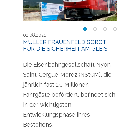
t für
Müller Frauenfeld sorgt für
Mülle
02.08.2021
die Sicherheit am Gleis
die S
MÜLLER FRAUENFELD SORGT
FÜR DIE SICHERHEIT AM GLEIS
Die Eisenbahngesellschaft Nyon-
Saint-Cergue-Morez (NStCM), die
jährlich fast 1.6 Millionen
Fahrgäste befördert, befindet sich
in der wichtigsten
Entwicklungsphase ihres
Bestehens.