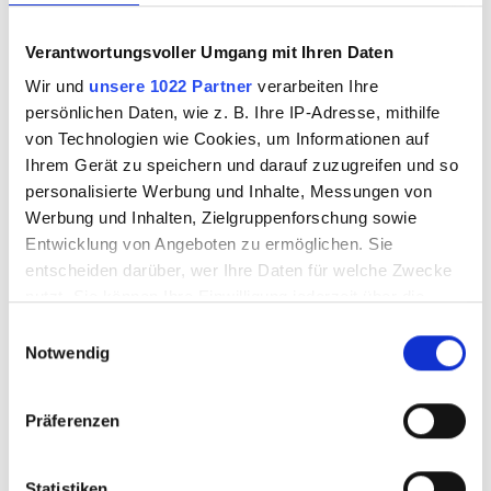
Bauphasen des Bahndepots das
Verantwortungsvoller Umgang mit Ihren Daten
Warnsystem bereitstellen. Die
Wir und
unsere 1022 Partner
verarbeiten Ihre
Arbeiten im Gleisbereich zwischen
persönlichen Daten, wie z. B. Ihre IP-Adresse, mithilfe
dem Bahnhof Trélex und der
von Technologien wie Cookies, um Informationen auf
Haltestelle L'Asse dürfen den
Ihrem Gerät zu speichern und darauf zuzugreifen und so
personalisierte Werbung und Inhalte, Messungen von
Linienbetrieb sowie den 15-
Werbung und Inhalten, Zielgruppenforschung sowie
Minuten-Takt nicht
Entwicklung von Angeboten zu ermöglichen. Sie
beeinträchtigen.
entscheiden darüber, wer Ihre Daten für welche Zwecke
nutzt. Sie können Ihre Einwilligung jederzeit über die
Cookie-Erklärung oder durch Klicken auf das Privacy
Einwilligungsauswahl
Das fest installierte Warnsystem
Trigger Symbol ändern oder widerrufen
Notwendig
meldet jeden Zug vollautomatisch.
Wenn Sie es erlauben, würden wir auch gerne:
Dies betrifft beide Fahrtrichtungen
Präferenzen
Informationen über Ihre geografische Lage
des eingleisigen
erfassen, welche bis auf einige Meter genau sein
Streckenabschnitts, der sich über
können
Statistiken