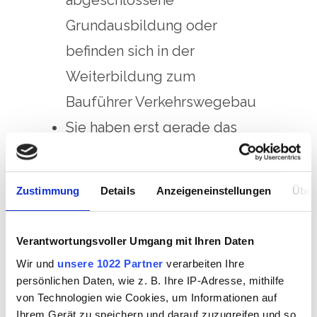
abgeschlossene
Grundausbildung oder
befinden sich in der
Weiterbildung zum
Bauführer Verkehrswegebau
Sie haben erst gerade das
Ingenieurstudium
abgeschlossen und möchten
Zustimmung
Details
Anzeigeneinstellungen
Über
Erfahrungen in einem
unternehmerischen Umfeld
Verantwortungsvoller Umgang mit Ihren Daten
gewinnen.
Wir und
unsere 1022 Partner
verarbeiten Ihre
Sie bringen erste
persönlichen Daten, wie z. B. Ihre IP-Adresse, mithilfe
von Technologien wie Cookies, um Informationen auf
Führungserfahrung mit, von
Ihrem Gerät zu speichern und darauf zuzugreifen und so