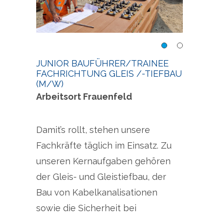
Junior Bauführer/Trainee
nee
Juni
Fachrichtung Gleis /-
JUNIOR BAUFÜHRER/TRAINEE
Fachr
FACHRICHTUNG GLEIS /-TIEFBAU
tiefbau (m/w)
tief
(M/W)
Arbeitsort Frauenfeld
Damit’s rollt, stehen unsere
Fachkräfte täglich im Einsatz. Zu
unseren Kernaufgaben gehören
der Gleis- und Gleistiefbau, der
Bau von Kabelkanalisationen
sowie die Sicherheit bei