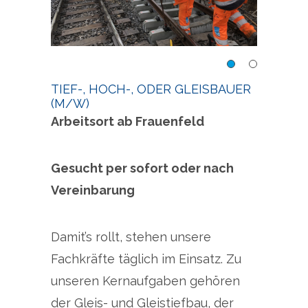
Tief-, Hoch-, oder
Tief-
Gleisbauer (m/w)
TIEF-, HOCH-, ODER GLEISBAUER
Glei
(M/W)
Arbeitsort ab Frauenfeld
Gesucht per sofort oder nach
Vereinbarung
Damit’s rollt, stehen unsere
Fachkräfte täglich im Einsatz. Zu
unseren Kernaufgaben gehören
der Gleis- und Gleistiefbau, der