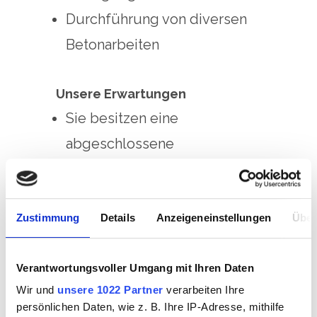
Durchführung von diversen
Betonarbeiten
Unsere Erwartungen
Sie besitzen eine
abgeschlossene
Grundausbildung als Maurer,
Verkehrswege-, Gleis-, oder
Zustimmung
Details
Anzeigeneinstellungen
Über
Strassenbauer EFZ
Sie verfügen über sehr gute
Verantwortungsvoller Umgang mit Ihren Daten
Deutschkenntnisse (mind.
Wir und
unsere 1022 Partner
verarbeiten Ihre
Niveau B2) und zeigen
persönlichen Daten, wie z. B. Ihre IP-Adresse, mithilfe