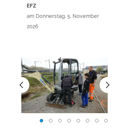
EFZ
am Donnerstag, 5. November
2026
Baumaschinenmechaniker/in
Baum