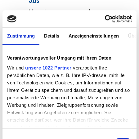
aus
Verrate uns, warum du gerne
bei uns schnuppern möchtest
Wir nehmen für alles weitere
Zustimmung
Details
Anzeigeneinstellungen
Über
Kontakt mit dir auf
Verantwortungsvoller Umgang mit Ihren Daten
Wir und
unsere 1022 Partner
verarbeiten Ihre
persönlichen Daten, wie z. B. Ihre IP-Adresse, mithilfe
von Technologien wie Cookies, um Informationen auf
Ihrem Gerät zu speichern und darauf zuzugreifen und so
personalisierte Werbung und Inhalte, Messungen von
Werbung und Inhalten, Zielgruppenforschung sowie
Entwicklung von Angeboten zu ermöglichen. Sie
entscheiden darüber, wer Ihre Daten für welche Zwecke
Parcours d'orientation
Salo
nutzt. Sie können Ihre Einwilligung jederzeit über die
Cookie-Erklärung oder durch Klicken auf das Privacy
professionnelle
Wein
Einwilligungsauswahl