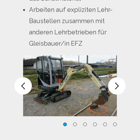
Arbeiten auf expliziten Lehr-
Baustellen zusammen mit
anderen Lehrbetrieben für
Gleisbauer/in EFZ
FZ
Baumaschinenmechaniker/in
Baum
EFZ
EFZ