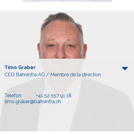
Telefon
+41 52 557 91 20
d.marthaler@mueller-gleisbau.ch
Timo Graber
CEO Bahninfra AG / Membre de la direction
Telefon
+41 52 557 91 18
timo.graber@bahninfra.ch