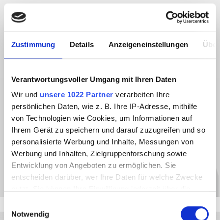
Zustimmung
Details
Anzeigeneinstellungen
Über
Verantwortungsvoller Umgang mit Ihren Daten
Fabian Hähni
Wir und
unsere 1022 Partner
verarbeiten Ihre
Spécialiste véhicules spéciaux
persönlichen Daten, wie z. B. Ihre IP-Adresse, mithilfe
von Technologien wie Cookies, um Informationen auf
Ihrem Gerät zu speichern und darauf zuzugreifen und so
Telefon
+41 52 557 91 91
personalisierte Werbung und Inhalte, Messungen von
f.haehni@mueller-technologie.ch
Werbung und Inhalten, Zielgruppenforschung sowie
Entwicklung von Angeboten zu ermöglichen. Sie
entscheiden darüber, wer Ihre Daten für welche Zwecke
nutzt. Sie können Ihre Einwilligung jederzeit über die
Cookie-Erklärung oder durch Klicken auf das Privacy
Einwilligungsauswahl
Trigger Symbol ändern oder widerrufen
Notwendig