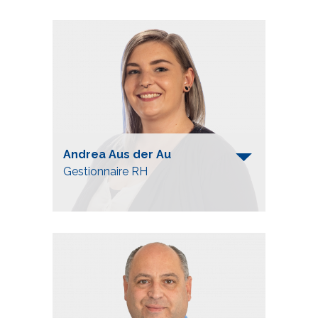
Telefon
+41 52 557 91 98
a.arambasic@mueller-gleisbau.ch
Andrea Aus der Au
Gestionnaire RH
Telefon
+41 52 557 91 84
a.ausderau@mueller-frauenfeld.ch