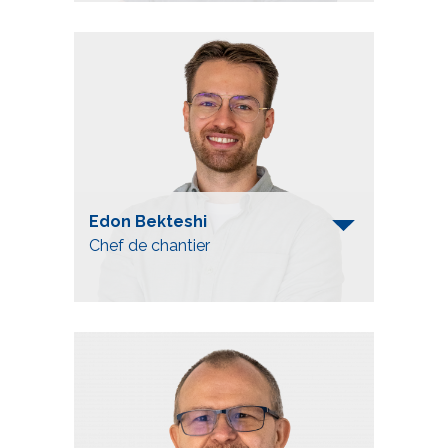
Telefon
+41 52 557 92 45
s.basler@mueller-technologie.ch
Edon Bekteshi
Chef de chantier
Telefon
+41 52 557 91 75
e.bekteshi@mueller-gleisbau.ch