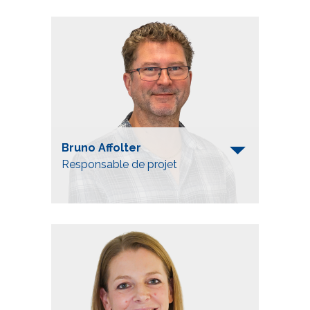
Bruno Affolter
Responsable de projet
Telefon
+41 52 557 91 55
bruno.affolter@bahninfra.ch