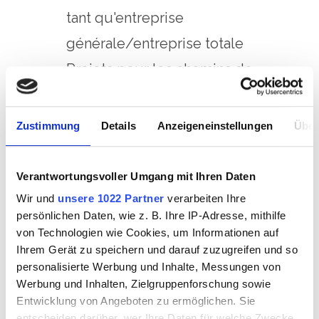
tant qu'entreprise
générale/entreprise totale
Projets pour les chemins de
fer privés
Projets et maintenance des
Zustimmung
Details
Anzeigeneinstellungen
Über
voies de raccordement
Travaux de réglage et de
Verantwortungsvoller Umgang mit Ihren Daten
maintenance sur la caténaire
Wir und
unsere 1022 Partner
verarbeiten Ihre
persönlichen Daten, wie z. B. Ihre IP-Adresse, mithilfe
Construction et maintenance
von Technologien wie Cookies, um Informationen auf
des mises à la terre de
Ihrem Gerät zu speichern und darauf zuzugreifen und so
personalisierte Werbung und Inhalte, Messungen von
caténaires
Werbung und Inhalten, Zielgruppenforschung sowie
Entwicklung von Angeboten zu ermöglichen. Sie
entscheiden darüber, wer Ihre Daten für welche Zwecke