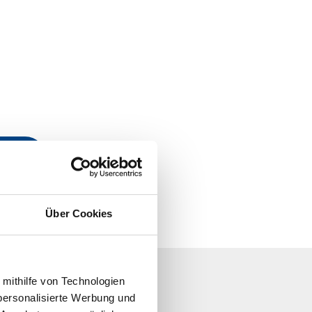
Barres 
xe
F
Über Cookies
 mithilfe von Technologien
personalisierte Werbung und