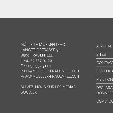
MÜLLER FRAUENFELD AG
À NOTRE
LANGFELDSTRASSE 94
SITES
8500 FRAUENFELD
T +41 52 557 91 00
CONTAC
F +41 52 557 91 01
INFO@MUELLER-FRAUENFELD.CH
CERTIFIC
WWW.MUELLER-FRAUENFELD.CH
MENTION
SUIVEZ-NOUS SUR LES MÉDIAS
DÉCLARA
SOCIAUX
DONNÉE
CGV / C