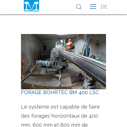
DE
FORAGE BOHRTEC BM 400 LSC
Bohrtec BM 400 LSC
Bohr
Le système est capable de faire
des forages horizontaux de 400
mm, 600 mm et 800 mm de