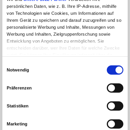
les caractéristiques
persönlichen Daten, wie z. B. Ihre IP-Adresse, mithilfe
von Technologien wie Cookies, um Informationen auf
Ihrem Gerät zu speichern und darauf zuzugreifen und so
Hersteller
Bohrtec
personalisierte Werbung und Inhalte, Messungen von
Werbung und Inhalten, Zielgruppenforschung sowie
Länge
3.9 m
Entwicklung von Angeboten zu ermöglichen. Sie
entscheiden darüber, wer Ihre Daten für welche Zwecke
Breite
1.7 m
nutzt. Sie können Ihre Einwilligung jederzeit über die
Cookie-Erklärung oder durch Klicken auf das Privacy
Einwilligungsauswahl
Leergewicht
3'900 kg
Trigger Symbol ändern oder widerrufen
Notwendig
Drehmoment
28500 Nm
Wenn Sie es erlauben, würden wir auch gerne:
Präferenzen
Aussendurchmesser
Informationen über Ihre geografische Lage
960 mm
erfassen, welche bis auf einige Meter genau sein
Rohr
können
Statistiken
Achshöhe Maschine
1000 mm
Ihr Gerät durch aktives Scannen nach
bestimmten Merkmalen (Fingerprinting) identifizieren
Marketing
Erfahren Sie mehr darüber, wie Ihre persönlichen Daten