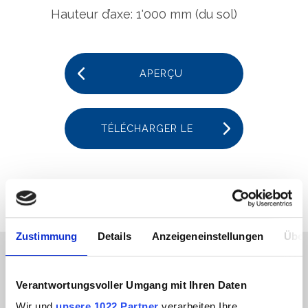
Hauteur d’axe: 1'000 mm (du sol)
APERÇU
TÉLÉCHARGER LE
PDF
Zustimmung
Details
Anzeigeneinstellungen
Über
Verantwortungsvoller Umgang mit Ihren Daten
Wir und
unsere 1022 Partner
verarbeiten Ihre