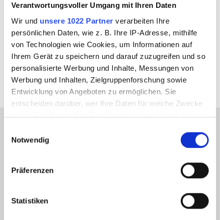
4 t/m
Verantwortungsvoller Umgang mit Ihren Daten
Meterlast
Wir und
unsere 1022 Partner
verarbeiten Ihre
Kleinster
persönlichen Daten, wie z. B. Ihre IP-Adresse, mithilfe
60 m
von Technologien wie Cookies, um Informationen auf
Kurvenradius
Ihrem Gerät zu speichern und darauf zuzugreifen und so
personalisierte Werbung und Inhalte, Messungen von
Werbung und Inhalten, Zielgruppenforschung sowie
Entwicklung von Angeboten zu ermöglichen. Sie
entscheiden darüber, wer Ihre Daten für welche Zwecke
nutzt. Sie können Ihre Einwilligung jederzeit über die
Cookie-Erklärung oder durch Klicken auf das Privacy
Einwilligungsauswahl
Trigger Symbol ändern oder widerrufen
Notwendig
Votre interlocuteur
Wenn Sie es erlauben, würden wir auch gerne:
Präferenzen
Informationen über Ihre geografische Lage
erfassen, welche bis auf einige Meter genau sein
können
Statistiken
Ihr Gerät durch aktives Scannen nach