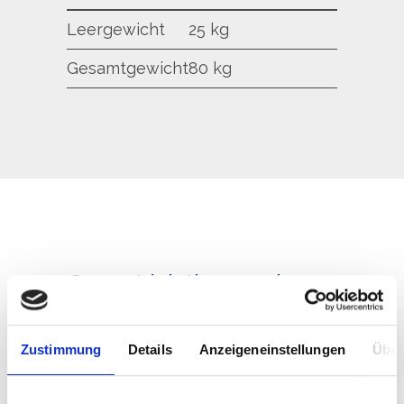
Leergewicht
25 kg
Gesamtgewicht
80 kg
Caractéristiques du
rail
Zustimmung
Details
Anzeigeneinstellungen
Über
Max.