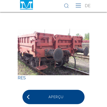
DE
RES
Res
Res
APERÇU