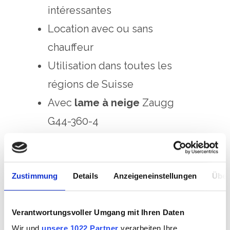
intéressantes
Location avec ou sans
chauffeur
Utilisation dans toutes les
régions de Suisse
Avec
lame à neige
Zaugg
G44-360-4
avec angle latéral de 45º
largeur de déblaiement 3.6 m
Avec
fraise à neige
Zaugg
Zustimmung
Details
Anzeigeneinstellungen
Über
Schneefrässchleuder SF 100-
125-R-296
Verantwortungsvoller Umgang mit Ihren Daten
Wir und
unsere 1022 Partner
verarbeiten Ihre