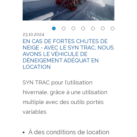
s de
En cas de fortes chutes de
En c
23.10.2024
RAC,
neige - avec le SYN TRAC,
neig
EN CAS DE FORTES CHUTES DE
NEIGE - AVEC LE SYN TRAC, NOUS
 de
nous avons le véhicule de
nous
AVONS LE VÉHICULE DE
déneigement adéquat
déne
DÉNEIGEMENT ADÉQUAT EN
LOCATION
SYN TRAC pour l'utilisation
hivernale, grâce à une utilisation
multiple avec des outils portés
variables
À des conditions de location