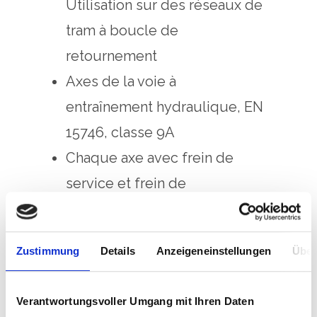
Utilisation sur des réseaux de
tram à boucle de
retournement
Axes de la voie à
entraînement hydraulique, EN
15746, classe 9A
Chaque axe avec frein de
service et frein de
stationnement à accumulation
Possibilité de commande à
Zustimmung
Details
Anzeigeneinstellungen
Über
distance du groupe moteur
Système de freinage
Verantwortungsvoller Umgang mit Ihren Daten
optionnel jusqu’à 400 t en