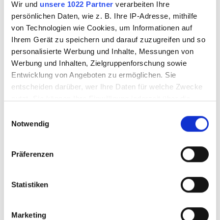
Wir und
unsere 1022 Partner
verarbeiten Ihre
combinaison avec voiture ou
persönlichen Daten, wie z. B. Ihre IP-Adresse, mithilfe
von Technologien wie Cookies, um Informationen auf
remorque rail-route
Ihrem Gerät zu speichern und darauf zuzugreifen und so
Différents groupes auxiliaires
personalisierte Werbung und Inhalte, Messungen von
Werbung und Inhalten, Zielgruppenforschung sowie
mécaniques et hydrauliques
Entwicklung von Angeboten zu ermöglichen. Sie
possibles
entscheiden darüber, wer Ihre Daten für welche Zwecke
nutzt. Sie können Ihre Einwilligung jederzeit über die
Changement possible des
Cookie-Erklärung oder durch Klicken auf das Privacy
Einwilligungsauswahl
modules de construction
Trigger Symbol ändern oder widerrufen
Notwendig
avec châssis de route
Wenn Sie es erlauben, würden wir auch gerne:
hydraulique
Präferenzen
Informationen über Ihre geografische Lage
Possibilité de montage de
erfassen, welche bis auf einige Meter genau sein
können
Statistiken
différents outils de travail à
Ihr Gerät durch aktives Scannen nach
l’avant, à l’arrière et sur le
bestimmten Merkmalen (Fingerprinting) identifizieren
Marketing