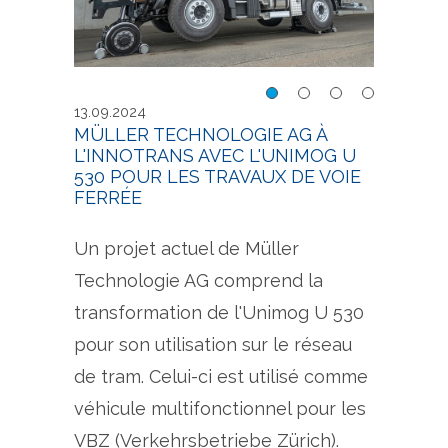
Unimog rail-route comme
mme
Unim
13.09.2024
porte-engin sur le réseau
eau
porte
MÜLLER TECHNOLOGIE AG À
L'INNOTRANS AVEC L'UNIMOG U
de tram
de t
530 POUR LES TRAVAUX DE VOIE
FERRÉE
Un projet actuel de Müller
Technologie AG comprend la
transformation de l'Unimog U 530
pour son utilisation sur le réseau
de tram. Celui-ci est utilisé comme
véhicule multifonctionnel pour les
VBZ (Verkehrsbetriebe Zürich).