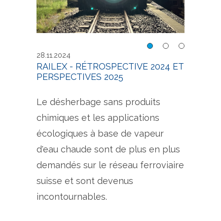
uits
Désherbage sans produits
Désh
28.11.2024
chimiques avec RailEx
chim
RAILEX - RÉTROSPECTIVE 2024 ET
PERSPECTIVES 2025
Le désherbage sans produits
chimiques et les applications
écologiques à base de vapeur
d'eau chaude sont de plus en plus
demandés sur le réseau ferroviaire
suisse et sont devenus
incontournables.