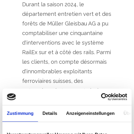
Durant la saison 2024, le
département entretien vert et des
forêts de Müller Gleisbau AG a pu
comptabiliser une cinquantaine
d'interventions avec le système
RailEx sur et à côté des rails. Parmi
les clients, on compte désormais
d'innombrables exploitants
ferroviaires suisses, des
entreprises de transport ainsi que
des entreprises privées disposant
d'un raccordement à la voie ferrée
Zustimmung
Details
Anzeigeneinstellungen
Über
avec des tronçons à voie normale,
à voie métrique ou à crémaillère.