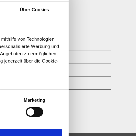
Über Cookies
 mithilfe von Technologien
personalisierte Werbung und
 Angeboten zu ermöglichen.
4'000 kg
g jederzeit über die Cookie-
e
max. 200 l/min
k
max. 320 bar
au sein können
zieren
Marketing
hre Präferenzen im
Abschnitt
 Medien anbieten zu können
hrer Verwendung unserer