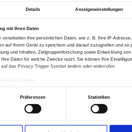
Details
Anzeigeneinstellungen
g mit Ihren Daten
r
verarbeiten Ihre persönlichen Daten, wie z. B. Ihre IP-Adresse,
en auf Ihrem Gerät zu speichern und darauf zuzugreifen und so 
ung und Inhalten, Zielgruppenforschung sowie Entwicklung von
Leergewicht
 Ihre Daten für welche Zwecke nutzt. Sie können Ihre Einwilligun
 auf das Privacy Trigger Symbol ändern oder widerrufen
Fördermeng
Betriebsdruc
n wir auch gerne:
re geografische Lage erfassen, welche bis auf einige Meter gen
es Scannen nach bestimmten Merkmalen (Fingerprinting) identifi
Präferenzen
Statistiken
ie Ihre persönlichen Daten verarbeitet werden, und legen Sie I
nhalte und Anzeigen zu personalisieren, Funktionen für soziale
Website zu analysieren. Außerdem geben wir Informationen zu I