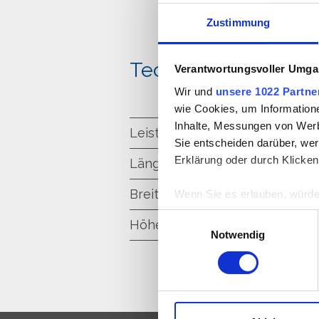
Zustimmung
Technische Daten
Verantwortungsvoller Umgan
Wir und
unsere 1022 Partne
wie Cookies, um Information
Inhalte, Messungen von Werb
Leistung
75 KW
Sie entscheiden darüber, wer
Erklärung oder durch Klicken
Länge
3 m
Breite
2.3 m
Wenn Sie es erlauben, würde
Informationen über Ih
Einwilligungsauswahl
Höhe
2.25 m
Ihr Gerät durch aktiv
Notwendig
Erfahren Sie mehr darüber, w
Einzelheiten
fest.
Wir verwenden Cookies, um I
und die Zugriffe auf unsere 