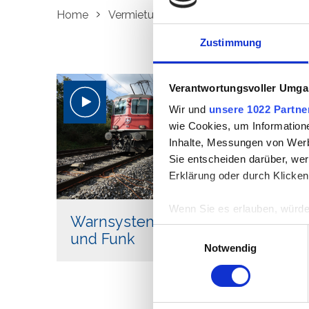
Home
Vermietung
Baustellensicherung
Zustimmung
Verantwortungsvoller Umgan
Wir und
unsere 1022 Partne
wie Cookies, um Information
Inhalte, Messungen von Werb
Sie entscheiden darüber, wer
Erklärung oder durch Klicken
Wenn Sie es erlauben, würde
Warnsysteme Kabel
Informationen über Ih
Einwilligungsauswahl
und Funk
Ihr Gerät durch aktiv
Notwendig
Erfahren Sie mehr darüber, w
Einzelheiten
fest.