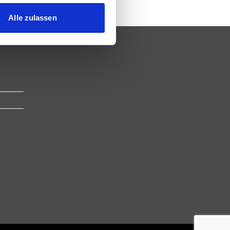
 Medien anbieten zu können
hrer Verwendung unserer
Alle zulassen
 führen diese Informationen
ie im Rahmen Ihrer Nutzung