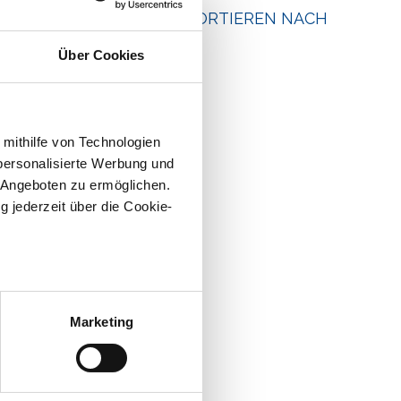
SORTIEREN NACH
Über Cookies
 mithilfe von Technologien
personalisierte Werbung und
 Angeboten zu ermöglichen.
g jederzeit über die Cookie-
au sein können
zieren
Marketing
hre Präferenzen im
Abschnitt