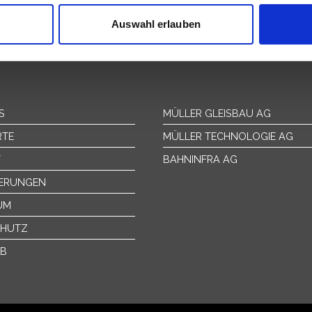
nhalte und Anzeigen zu personalisieren, Funktionen für soziale
Website zu analysieren. Außerdem geben wir Informationen zu I
Auswahl erlauben
r soziale Medien, Werbung und Analysen weiter. Unsere Partner
 Daten zusammen, die Sie ihnen bereitgestellt haben oder die s
n.
S
MÜLLER GLEISBAU AG
RTE
MÜLLER TECHNOLOGIE AG
T
BAHNINFRA AG
IERUNGEN
UM
CHUTZ
EB