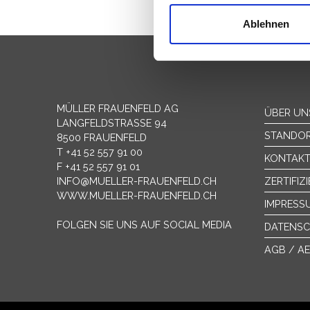
Wir verwenden Cookies, um I
und die Zugriffe auf unsere 
Ablehnen
Website an unsere Partner fü
möglicherweise mit weiteren
der Dienste gesammelt habe
MÜLLER FRAUENFELD AG
ÜBER UN
LANGFELDSTRASSE 94
STANDO
8500 FRAUENFELD
T +41 52 557 91 00
KONTAK
F +41 52 557 91 01
INFO@MUELLER-FRAUENFELD.CH
ZERTIFIZ
WWW.MUELLER-FRAUENFELD.CH
IMPRESS
FOLGEN SIE UNS AUF SOCIAL MEDIA
DATENS
AGB / A