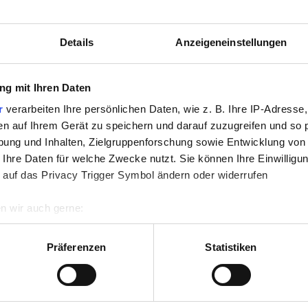
Details
Anzeigeneinstellungen
g mit Ihren Daten
r
verarbeiten Ihre persönlichen Daten, wie z. B. Ihre IP-Adresse,
en auf Ihrem Gerät zu speichern und darauf zuzugreifen und so 
ung und Inhalten, Zielgruppenforschung sowie Entwicklung von
 Ihre Daten für welche Zwecke nutzt. Sie können Ihre Einwilligun
 auf das Privacy Trigger Symbol ändern oder widerrufen
n wir auch gerne:
re geografische Lage erfassen, welche bis auf einige Meter gen
es Scannen nach bestimmten Merkmalen (Fingerprinting) identifi
Präferenzen
Statistiken
ie Ihre persönlichen Daten verarbeitet werden, und legen Sie I