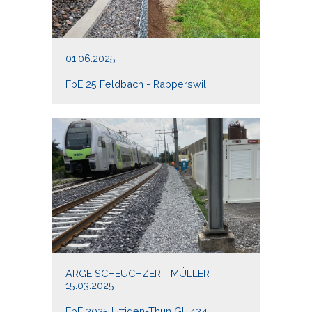
01.06.2025
FbE 25 Feldbach - Rapperswil
ARGE SCHEUCHZER - MÜLLER
15.03.2025
FbE 2025 Uttigen-Thun Gl. 424