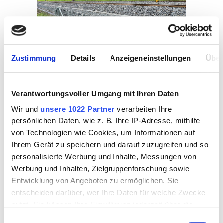
Zustimmung
Details
Anzeigeneinstellungen
Über
EBIKON - ROTSEE
01.03.2025
Verantwortungsvoller Umgang mit Ihren Daten
Fahrbahnerneuerung 2025
Wir und
unsere 1022 Partner
verarbeiten Ihre
persönlichen Daten, wie z. B. Ihre IP-Adresse, mithilfe
von Technologien wie Cookies, um Informationen auf
Ihrem Gerät zu speichern und darauf zuzugreifen und so
personalisierte Werbung und Inhalte, Messungen von
Werbung und Inhalten, Zielgruppenforschung sowie
Entwicklung von Angeboten zu ermöglichen. Sie
entscheiden darüber, wer Ihre Daten für welche Zwecke
nutzt. Sie können Ihre Einwilligung jederzeit über die
Cookie-Erklärung oder durch Klicken auf das Privacy
Einwilligungsauswahl