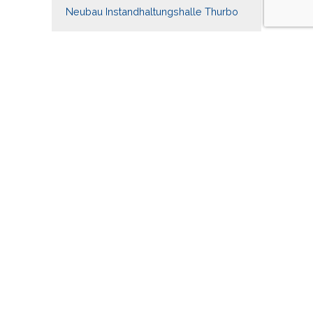
Neubau Instandhaltungshalle Thurbo
BAHNÜBERGANG ANSCHLUSSGLEIS
PAPIERFABRIK
14.09.2023
Querspange Netstal
MEHR LADEN