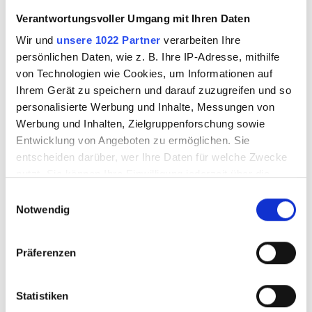
verringert und mehr Stabilität
Verantwortungsvoller Umgang mit Ihren Daten
entsteht.
Wir und
unsere 1022 Partner
verarbeiten Ihre
Die Bodenplatten bei der
persönlichen Daten, wie z. B. Ihre IP-Adresse, mithilfe
Standartausführung haben eine
von Technologien wie Cookies, um Informationen auf
Ihrem Gerät zu speichern und darauf zuzugreifen und so
Dicke von 5mm und verlaufen mit
personalisierte Werbung und Inhalte, Messungen von
einem Radius von 400 mm weiter
Werbung und Inhalten, Zielgruppenforschung sowie
in die Seitenwand. Dies garantiert
Entwicklung von Angeboten zu ermöglichen. Sie
entscheiden darüber, wer Ihre Daten für welche Zwecke
einen formfesten Container, der
nutzt. Sie können Ihre Einwilligung jederzeit über die
leicht zu entleeren ist. Standart
Cookie-Erklärung oder durch Klicken auf das Privacy
Einwilligungsauswahl
sind die Container mit Seilhaken,
Trigger Symbol ändern oder widerrufen
Notwendig
Stirnträgern, 2 Strassenrollen und
Wenn Sie es erlauben, würden wir auch gerne:
einer Kettenaufnahmeplatte
Präferenzen
Informationen über Ihre geografische Lage
ausgestattet.
erfassen, welche bis auf einige Meter genau sein
können
Statistiken
Die Container werden
Ihr Gerät durch aktives Scannen nach