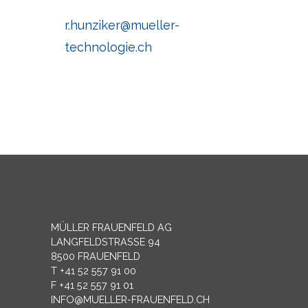
r.hunziker@mueller-
technologie.ch
MÜLLER FRAUENFELD AG
LANGFELDSTRASSE 94
8500 FRAUENFELD
T +41 52 557 91 00
F +41 52 557 91 01
INFO@MUELLER-FRAUENFELD.CH