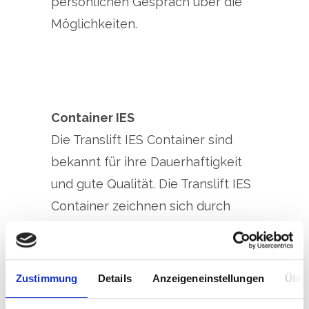
persönlichen Gespräch über die
Möglichkeiten.
Container IES
Die Translift IES Container sind
bekannt für ihre Dauerhaftigkeit
und gute Qualität. Die Translift IES
Container zeichnen sich durch
einen speziell zugeschnittenen
Hauptträger aus. Die Spanten sind
im Hauptträger versenkt worden,
Zustimmung
Details
Anzeigeneinstellungen
Über
wodurch sich die Aufbauhöhe