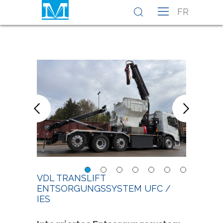
FR
IES Integrales
IES I
VDL TRANSLIFT
Entsorgungssystem UFC
Ents
ENTSORGUNGSSYSTEM UFC /
IES