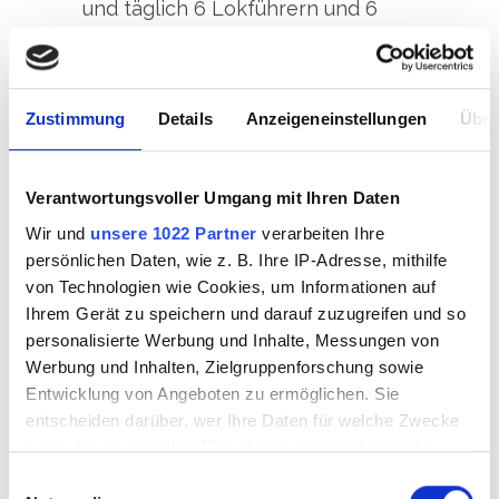
und täglich 6 Lokführern und 6
Begleitern stellen wir die
Leistungen der Bahnlogistik für die
Baustelle sicher. Dazu sind wir
Zustimmung
Details
Anzeigeneinstellungen
Über
täglich 24 Stunden in drei
Schichten im Einsatz und dies
Verantwortungsvoller Umgang mit Ihren Daten
phasenweise auch an den
Wir und
unsere 1022 Partner
verarbeiten Ihre
Wochenenden.
persönlichen Daten, wie z. B. Ihre IP-Adresse, mithilfe
von Technologien wie Cookies, um Informationen auf
Ihrem Gerät zu speichern und darauf zuzugreifen und so
personalisierte Werbung und Inhalte, Messungen von
ÜBERSICHT
Werbung und Inhalten, Zielgruppenforschung sowie
Entwicklung von Angeboten zu ermöglichen. Sie
entscheiden darüber, wer Ihre Daten für welche Zwecke
nutzt. Sie können Ihre Einwilligung jederzeit über die
Cookie-Erklärung oder durch Klicken auf das Privacy
Einwilligungsauswahl