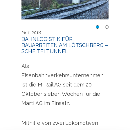
Bahnlogistik für
Bahnl
28.11.2018
Bauarbeiten am
Baua
BAHNLOGISTIK FÜR
BAUARBEITEN AM LÖTSCHBERG –
Lötschberg –
Löts
SCHEITELTUNNEL
Scheiteltunnel
Sche
Als
Eisenbahnverkehrsunternehmen
ist die M-Rail AG seit dem 20.
Oktober sieben Wochen für die
Marti AG im Einsatz.
Mithilfe von zwei Lokomotiven