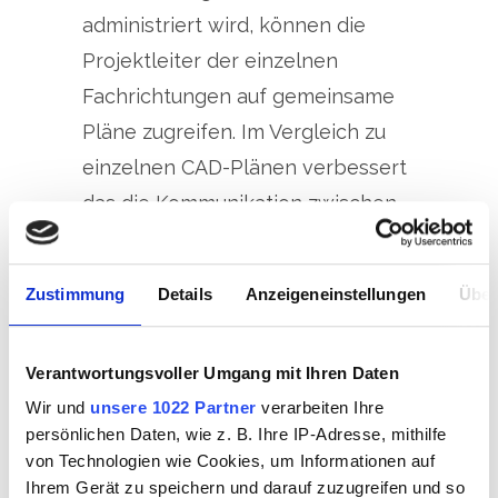
administriert wird, können die
Projektleiter der einzelnen
Fachrichtungen auf gemeinsame
Pläne zugreifen. Im Vergleich zu
einzelnen CAD-Plänen verbessert
das die Kommunikation zwischen
den Fachdisziplinen, den
Gesamtprojektleiter und dem
Zustimmung
Details
Anzeigeneinstellungen
Über
Bauherrn.
Verantwortungsvoller Umgang mit Ihren Daten
Die Darstellungsmöglichkeiten
Wir und
unsere 1022 Partner
verarbeiten Ihre
beinhalten sowohl den Ist- als
persönlichen Daten, wie z. B. Ihre IP-Adresse, mithilfe
auch Sollstand des Bauvorhabens.
von Technologien wie Cookies, um Informationen auf
Ihrem Gerät zu speichern und darauf zuzugreifen und so
Für den Wechsel zwischen einer