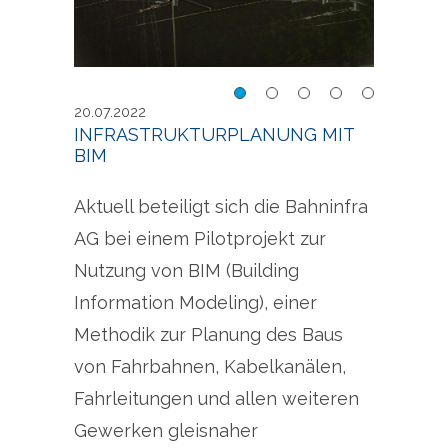
Fahrleitungen im Bau
Dars
20.07.2022
mit K
INFRASTRUKTURPLANUNG MIT
BIM
t die
Über
Aktuell beteiligt sich die Bahninfra
AG bei einem Pilotprojekt zur
Nutzung von BIM (Building
Information Modeling), einer
Methodik zur Planung des Baus
von Fahrbahnen, Kabelkanälen,
Fahrleitungen und allen weiteren
Gewerken gleisnaher