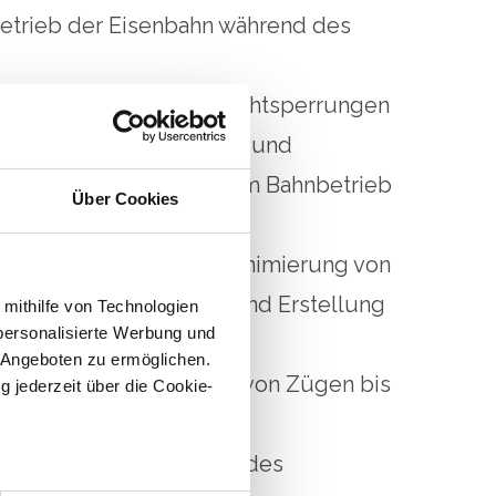
Betrieb der Eisenbahn während des
Das Müll
stige Projekte, weil Nachtsperrungen
 oder vermieden werden und
e Vortriebe während dem Bahnbetrieb
Über Cookies
können.
ung Lärmemissionen; Minimierung von
iten für die Sicherung und Erstellung
 mithilfe von Technologien
personalisierte Werbung und
unterquerungen.
 Angeboten zu ermöglichen.
r Transitgeschwindigkeit von Zügen bis
g jederzeit über die Cookie-
h.
 Einbau ohne Personal des