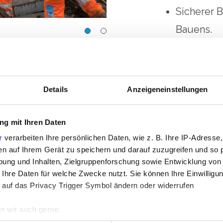
Sicherer 
Bauens.
inhilfsbrücke KHB
Kleinhilfsbrücke KHB
Kostengün
minimiert
grabenlos
Details
Anzeigeneinstellungen
erfolgen 
Verringer
g mit Ihren Daten
Nachtarbe
r
verarbeiten Ihre persönlichen Daten, wie z. B. Ihre IP-Adresse,
en auf Ihrem Gerät zu speichern und darauf zuzugreifen und so 
der Gleis
ung und Inhalten, Zielgruppenforschung sowie Entwicklung von
Erhalt de
 Ihre Daten für welche Zwecke nutzt. Sie können Ihre Einwilligun
 auf das Privacy Trigger Symbol ändern oder widerrufen
zu 80 km/
Autonomer
n wir auch gerne: