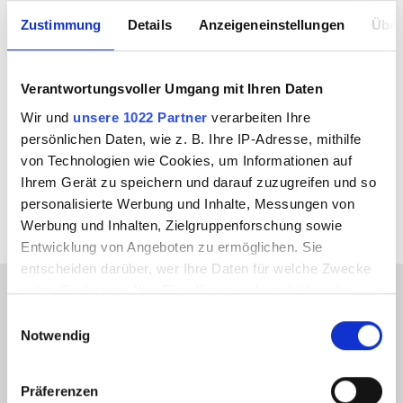
Auftrag und wünschen allzeit viel
Zustimmung
Details
Anzeigeneinstellungen
Über
Erfolg und eine unfallfreie Fahrt.
Verantwortungsvoller Umgang mit Ihren Daten
Wir und
unsere 1022 Partner
verarbeiten Ihre
ÜBERSICHT
persönlichen Daten, wie z. B. Ihre IP-Adresse, mithilfe
von Technologien wie Cookies, um Informationen auf
Ihrem Gerät zu speichern und darauf zuzugreifen und so
personalisierte Werbung und Inhalte, Messungen von
Werbung und Inhalten, Zielgruppenforschung sowie
Entwicklung von Angeboten zu ermöglichen. Sie
entscheiden darüber, wer Ihre Daten für welche Zwecke
nutzt. Sie können Ihre Einwilligung jederzeit über die
Cookie-Erklärung oder durch Klicken auf das Privacy
Einwilligungsauswahl
Produkte im Einsatz
Trigger Symbol ändern oder widerrufen
Notwendig
Wenn Sie es erlauben, würden wir auch gerne:
Präferenzen
Informationen über Ihre geografische Lage