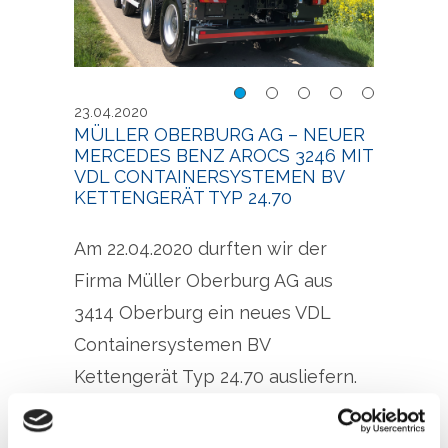
Müller Oberburg AG –
Müll
23.04.2020
Neuer Mercedes Benz
Neue
MÜLLER OBERBURG AG – NEUER
MERCEDES BENZ AROCS 3246 MIT
Arocs 3246 mit VDL
Aroc
VDL CONTAINERSYSTEMEN BV
V
Containersystemen BV
Cont
KETTENGERÄT TYP 24.70
Kettengerät Typ 24.70
Kett
Am 22.04.2020 durften wir der
Firma Müller Oberburg AG aus
3414 Oberburg ein neues VDL
Containersystemen BV
Kettengerät Typ 24.70 ausliefern.
Wir bedanken uns bei der Familie
Müller für den geschätzten