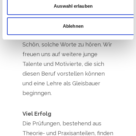
Schichtarbeit sind für mich
zu können und die Zugriffe auf unsere Website zu
Auswahl erlauben
kein Problem, das gehört
analysieren. Außerdem geben wir Informationen zu Ihrer
Verwendung unserer Website an unsere Partner für
einfach dazu."
Ablehnen
soziale Medien, Werbung und Analysen weiter. Unsere
Partner führen diese Informationen möglicherweise mit
weiteren Daten zusammen, die Sie ihnen bereitgestellt
Schön, solche Worte zu hören. Wir
haben oder die sie im Rahmen Ihrer Nutzung der Dienste
freuen uns auf weitere junge
gesammelt haben.
Talente und Motivierte, die sich
diesen Beruf vorstellen können
und eine Lehre als Gleisbauer
beginngen.
Viel Erfolg
Die Prüfungen, bestehend aus
Theorie- und Praxisanteilen, finden