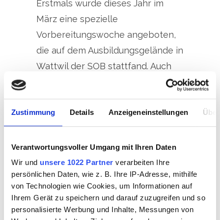
Erstmals wurde dieses Jahr im
März eine spezielle
Vorbereitungswoche angeboten,
die auf dem Ausbildungsgelände in
Wattwil der SOB stattfand. Auch
Lernende aus anderen Lehrjahren
hatten die Möglichkeit
Zustimmung
Details
Anzeigeneinstellungen
Über
teilzunehmen. Während der
Woche durchliefen die Lernenden
verschiedene Stationen, um alle
Verantwortungsvoller Umgang mit Ihren Daten
relevanten Aufgabenbereiche des
Wir und
unsere 1022 Partner
verarbeiten Ihre
persönlichen Daten, wie z. B. Ihre IP-Adresse, mithilfe
Gleisbaus abzudecken. Dabei
von Technologien wie Cookies, um Informationen auf
profitierten sie von einer sicheren
Ihrem Gerät zu speichern und darauf zuzugreifen und so
Umgebung mit ausreichend Zeit
personalisierte Werbung und Inhalte, Messungen von