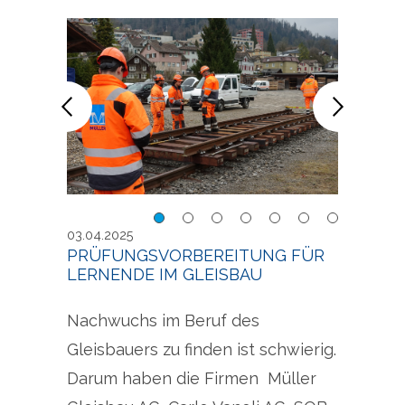
Lehrlingswoche im
Lehr
03.04.2025
Gleisbau als
Gleis
PRÜFUNGSVORBEREITUNG FÜR
LERNENDE IM GLEISBAU
Prüfungsvorbereitung
Prüf
Nachwuchs im Beruf des
Gleisbauers zu finden ist schwierig.
Darum haben die Firmen Müller