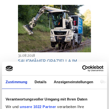
31.08.2018
m
Saugmäher Graziella im
Saug
SAUGMÄHER GRAZIELLA IM
EINSATZ
Einsatz
Einsa
Nachdem Graziella erfolgreich
Zustimmung
Details
Anzeigeneinstellungen
Über
getauft wurde findet der
Testbetrieb unter realen
Verantwortungsvoller Umgang mit Ihren Daten
Bedingungen statt. So zum
Wir und
unsere 1022 Partner
verarbeiten Ihre