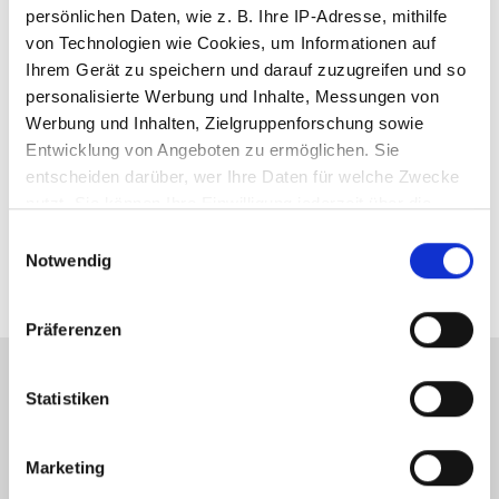
Beispiel am 30. August diesen
persönlichen Daten, wie z. B. Ihre IP-Adresse, mithilfe
Jahres auf der Strecke der DVZO
von Technologien wie Cookies, um Informationen auf
Ihrem Gerät zu speichern und darauf zuzugreifen und so
zwischen Bauma und Wetzikon.
personalisierte Werbung und Inhalte, Messungen von
Werbung und Inhalten, Zielgruppenforschung sowie
Entwicklung von Angeboten zu ermöglichen. Sie
ÜBERSICHT
entscheiden darüber, wer Ihre Daten für welche Zwecke
nutzt. Sie können Ihre Einwilligung jederzeit über die
Cookie-Erklärung oder durch Klicken auf das Privacy
Einwilligungsauswahl
Trigger Symbol ändern oder widerrufen
Notwendig
Wenn Sie es erlauben, würden wir auch gerne:
Präferenzen
Informationen über Ihre geografische Lage
erfassen, welche bis auf einige Meter genau sein
können
Statistiken
Produkte im Einsatz
Ihr Gerät durch aktives Scannen nach
bestimmten Merkmalen (Fingerprinting) identifizieren
Marketing
Erfahren Sie mehr darüber, wie Ihre persönlichen Daten