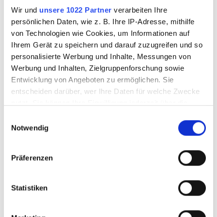
Wir und
unsere 1022 Partner
verarbeiten Ihre
Gleisbau
persönlichen Daten, wie z. B. Ihre IP-Adresse, mithilfe
Fachlich ausgebildetes
von Technologien wie Cookies, um Informationen auf
Ihrem Gerät zu speichern und darauf zuzugreifen und so
Personal
personalisierte Werbung und Inhalte, Messungen von
Vermietung von Maschinen
Werbung und Inhalten, Zielgruppenforschung sowie
Entwicklung von Angeboten zu ermöglichen. Sie
und Fachpersonal
entscheiden darüber, wer Ihre Daten für welche Zwecke
nutzt. Sie können Ihre Einwilligung jederzeit über die
Wir vermieten DHS-Wagen sowie
Cookie-Erklärung oder durch Klicken auf das Privacy
Einwilligungsauswahl
Trigger Symbol ändern oder widerrufen
Notwendig
weitere Maschinen inklusive
Fachpersonal für Ihre Baustelle.
Wenn Sie es erlauben, würden wir auch gerne:
Präferenzen
Informationen über Ihre geografische Lage
erfassen, welche bis auf einige Meter genau sein
können
Statistiken
ÜBERSICHT
Ihr Gerät durch aktives Scannen nach
bestimmten Merkmalen (Fingerprinting) identifizieren