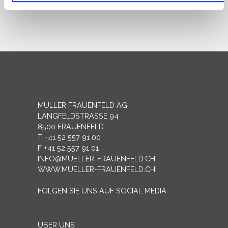
Partner führen diese Informationen möglicherweise mit
weiteren Daten zusammen, die Sie ihnen bereitgestellt
haben oder die sie im Rahmen Ihrer Nutzung der Dienste
gesammelt haben.
MÜLLER FRAUENFELD AG
LANGFELDSTRASSE 94
8500 FRAUENFELD
T +41 52 557 91 00
F +41 52 557 91 01
INFO@MUELLER-FRAUENFELD.CH
WWW.MUELLER-FRAUENFELD.CH
FOLGEN SIE UNS AUF SOCIAL MEDIA
ÜBER UNS