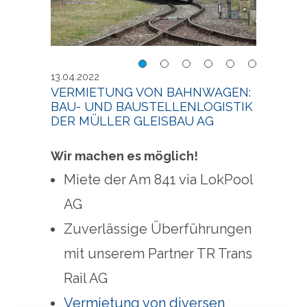
Vermietung von
Verm
13.04.2022
Bahnwagen: Bau- und
Bahn
VERMIETUNG VON BAHNWAGEN:
BAU- UND BAUSTELLENLOGISTIK
Baustellenlogistik der
Baust
DER MÜLLER GLEISBAU AG
Müller Gleisbau AG
Müll
Wir machen es möglich!
Miete der Am 841 via LokPool
AG
Zuverlässige Überführungen
mit unserem Partner TR Trans
Rail AG
Vermietung von diversen