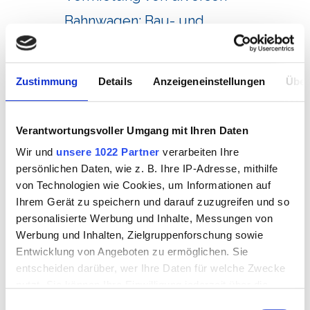
Bahnwagen: Bau- und
Baustellenlogistik der Müller
Gleisbau AG
Zustimmung
Details
Anzeigeneinstellungen
Über
Stark in Koordination und
Verantwortungsvoller Umgang mit Ihren Daten
Disposition:
Wir und
unsere 1022 Partner
verarbeiten Ihre
Müller Gleisbau AG
persönlichen Daten, wie z. B. Ihre IP-Adresse, mithilfe
von Technologien wie Cookies, um Informationen auf
Ihrem Gerät zu speichern und darauf zuzugreifen und so
personalisierte Werbung und Inhalte, Messungen von
ÜBERSICHT
Werbung und Inhalten, Zielgruppenforschung sowie
Entwicklung von Angeboten zu ermöglichen. Sie
entscheiden darüber, wer Ihre Daten für welche Zwecke
nutzt. Sie können Ihre Einwilligung jederzeit über die
Cookie-Erklärung oder durch Klicken auf das Privacy
Einwilligungsauswahl