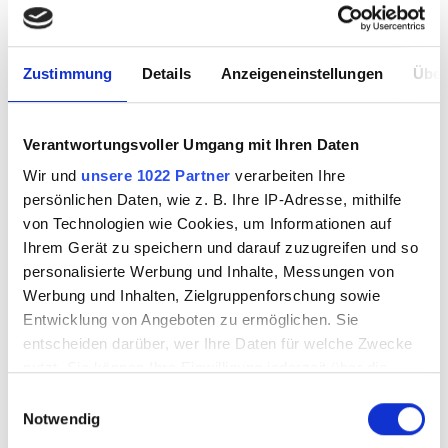
Verfügung das Projektleitern und
Unternehmen zeigt, was es bei
Zustimmung
Details
Anzeigeneinstellungen
Über
FzMK zu beachten gibt.
Verantwortungsvoller Umgang mit Ihren Daten
Setzen auch Sie eine FzMK für
Wir und
unsere 1022 Partner
verarbeiten Ihre
speditives Arbeiten am Gleis ein?
persönlichen Daten, wie z. B. Ihre IP-Adresse, mithilfe
Stellen Sie Fahrzeuge oder
von Technologien wie Cookies, um Informationen auf
Ihrem Gerät zu speichern und darauf zuzugreifen und so
Maschinen auf Bahnwagen?
personalisierte Werbung und Inhalte, Messungen von
Nutzen Sie das
VSBTU-Merkblatt
Werbung und Inhalten, Zielgruppenforschung sowie
und kontaktieren Sie unsere
Entwicklung von Angeboten zu ermöglichen. Sie
entscheiden darüber, wer Ihre Daten für welche Zwecke
Zulassungsstelle. Gerne
nutzt. Sie können Ihre Einwilligung jederzeit über die
beantworten wir Ihre Fragen und
Cookie-Erklärung oder durch Klicken auf das Privacy
Einwilligungsauswahl
helfen Ihnen eine
Trigger Symbol ändern oder widerrufen
Notwendig
gesetzeskonforme Lösung für Ihre