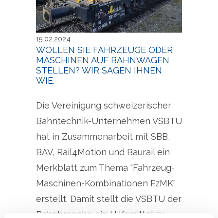
15.02.2024
Fahrzeug-Maschinen-
Fahr
WOLLEN SIE FAHRZEUGE ODER
MASCHINEN AUF BAHNWAGEN
Kombination FzMK
Komb
STELLEN? WIR SAGEN IHNEN
WIE.
Die Vereinigung schweizerischer
Bahntechnik-Unternehmen VSBTU
hat in Zusammenarbeit mit SBB,
BAV, Rail4Motion und Baurail ein
Merkblatt zum Thema "Fahrzeug-
Maschinen-Kombinationen FzMK"
erstellt. Damit stellt die VSBTU der
Bahnbranche ein Hilfsmittel zu