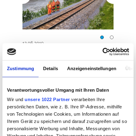
Zustandskontrolle der
Zust
12.06.2019
RhB
Fahrleitungen für die RhB
Fahrl
ZUSTANDSKONTROLLE DER
FAHRLEITUNGEN FÜR DIE RHB
Zustimmung
Details
Anzeigeneinstellungen
Über
Im Juni 2019 haben wir mit der
Zustandserfassung der
Verantwortungsvoller Umgang mit Ihren Daten
Fahrleitungen für die RhB
Wir und
unsere 1022 Partner
verarbeiten Ihre
begonnen.
persönlichen Daten, wie z. B. Ihre IP-Adresse, mithilfe
von Technologien wie Cookies, um Informationen auf
Hierzu werden die Fahrleitungen
Ihrem Gerät zu speichern und darauf zuzugreifen und so
personalisierte Werbung und Inhalte, Messungen von
auf dem gesamten Streckennetz
Werbung und Inhalten, Zielgruppenforschung sowie