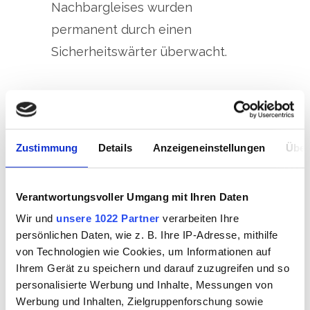
Nachbargleises wurden
permanent durch einen
Sicherheitswärter überwacht.
Eingesetztes Inventar:
Gleisbagger, Schienenknacker,
Schwellenleger, Stopfaggregat,
Zustimmung
Details
Anzeigeneinstellungen
Über
Schotterbesen, Sauggerät,
Pressbohranlage,
Verantwortungsvoller Umgang mit Ihren Daten
Neutralisationsanlage
Wir und
unsere 1022 Partner
verarbeiten Ihre
persönlichen Daten, wie z. B. Ihre IP-Adresse, mithilfe
von Technologien wie Cookies, um Informationen auf
Bauablauf:
Ihrem Gerät zu speichern und darauf zuzugreifen und so
personalisierte Werbung und Inhalte, Messungen von
Werbung und Inhalten, Zielgruppenforschung sowie
1. Bauphase