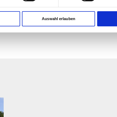
Appenzeller
nhalte und Anzeigen zu personalisieren, Funktionen für soziale
Website zu analysieren. Außerdem geben wir Informationen zu I
Auswahl erlauben
r soziale Medien, Werbung und Analysen weiter. Unsere Partner
APERÇU
TÉLÉCHARGER LE PD
 Daten zusammen, die Sie ihnen bereitgestellt haben oder die s
n.