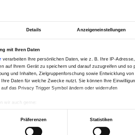
Quantités pr
3 sections
Details
Anzeigeneinstellungen
voies et d
g mit Ihren Daten
en acier
r
verarbeiten Ihre persönlichen Daten, wie z. B. Ihre IP-Adresse,
Travail en
en auf Ihrem Gerät zu speichern und darauf zuzugreifen und so 
Installati
ung und Inhalten, Zielgruppenforschung sowie Entwicklung von
 Ihre Daten für welche Zwecke nutzt. Sie können Ihre Einwilligun
860 tonnes
 auf das Privacy Trigger Symbol ändern oder widerrufen
ballast de
n wir auch gerne:
Construct
re geografische Lage erfassen, welche bis auf einige Meter gen
es Scannen nach bestimmten Merkmalen (Fingerprinting) identifi
Präferenzen
Statistiken
ie Ihre persönlichen Daten verarbeitet werden, und legen Sie I
maître d'ou