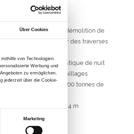
incipales :
 de chantier - 950 m de démolition de
Über Cookies
e construction neuve sur des traverses
 mithilfe von Technologien
 deux équipes avec logistique de nuit
personalisierte Werbung und
on de deux nouveaux aiguillages
 Angeboten zu ermöglichen.
g jederzeit über die Cookie-
 de ballastage - total 1900 tonnes de
 2e classe
ion neuve d'un quai de 84 m
au sein können
zieren
Marketing
hre Präferenzen im
Abschnitt
vrage