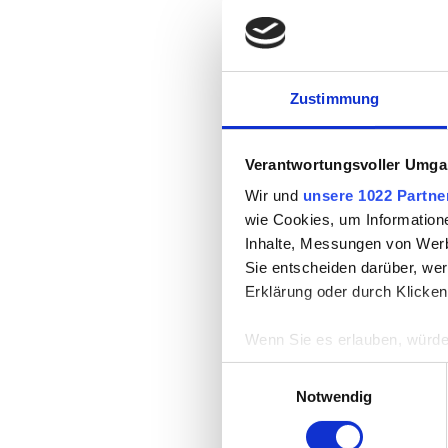
Zustimmung
Verantwortungsvoller Umgan
Wir und
unsere 1022 Partne
wie Cookies, um Information
Inhalte, Messungen von Werb
Sie entscheiden darüber, wer
Erklärung oder durch Klicken
Wenn Sie es erlauben, würde
Informationen über Ih
Einwilligungsauswahl
Ihr Gerät durch aktiv
Notwendig
Erfahren Sie mehr darüber, w
Einzelheiten
fest.