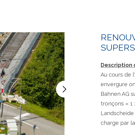
RENOUV
SUPER
Description d
Au cours de l
envergure ont
Bahnen AG su
tronçons « 1 
Landscheide »
charge par la