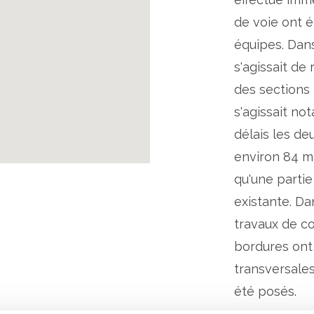
de voie ont 
équipes. Dans
s'agissait de
des sections i
s'agissait no
délais les de
environ 84 m 
qu'une partie
existante. Da
travaux de co
bordures ont
transversale
été posés.