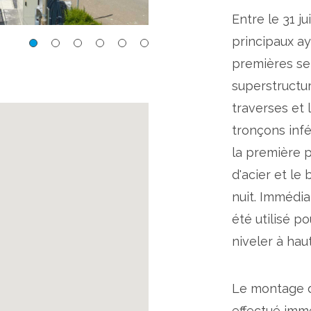
Entre le 31 ju
principaux ay
Renouvellement de la s
premières se
superstructur
traverses et 
tronçons infé
la première 
d'acier et le
nuit. Immédi
été utilisé po
niveler à hau
Le montage d
effectué imm