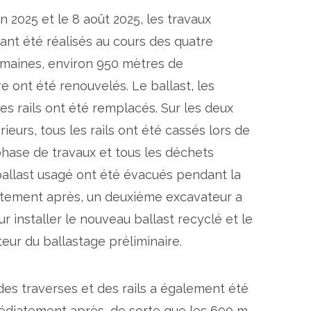
in 2025 et le 8 août 2025, les travaux
ant été réalisés au cours des quatre
uperstructure
Renouve
maines, environ 950 mètres de
e ont été renouvelés. Le ballast, les
les rails ont été remplacés. Sur les deux
rieurs, tous les rails ont été cassés lors de
phase de travaux et tous les déchets
 ballast usagé ont été évacués pendant la
atement après, un deuxième excavateur a
ur installer le nouveau ballast recyclé et le
teur du ballastage préliminaire.
es traverses et des rails a également été
édiatement après, de sorte que les 690 m