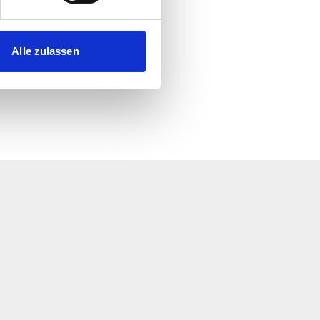
 Bahnen AG
 Medien anbieten zu können
hrer Verwendung unserer
Alle zulassen
 führen diese Informationen
F
ie im Rahmen Ihrer Nutzung