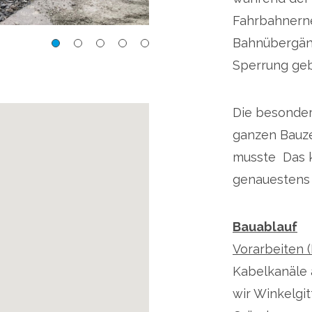
Fahrbahnern
Bahnübergän
. 61, Gl. 62
Bm3 2023 Fahrbahnerneu
Sperrung geb
Die besonder
ganzen Bauze
musste Das 
genauestens 
Bauablauf
Vorarbeiten (
Kabelkanäle 
wir Winkelgi