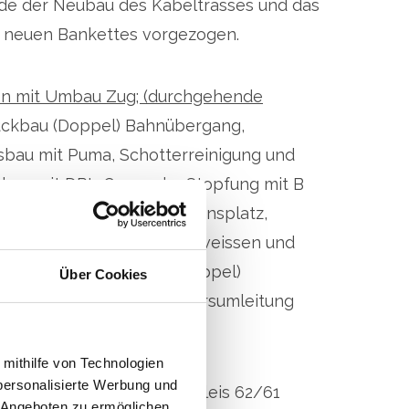
e der Neubau des Kabeltrasses und das
s neuen Bankettes vorgezogen.
en mit Umbau Zug; (durchgehende
ckbau (Doppel) Bahnübergang,
bau mit Puma, Schotterreinigung und
au mit DRL-C, 1. und 2. Stopfung mit B
hotterwagen ab Installationsplatz,
d mit Silad, Schienen schweissen und
n. 3. Stopfung. Neubau (Doppel)
Über Cookies
 Bahnhofstrasse. Verkehrsumleitung
Stationsstrasse.
 mithilfe von Technologien
personalisierte Werbung und
n konventionell;
Ausbau Gleis 62/61
 Angeboten zu ermöglichen.