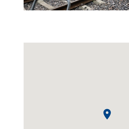
Bm3 2023 Fahrbahnerneuerung Urdorf Gl