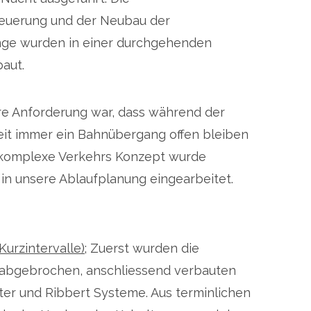
euerung und der Neubau der
ge wurden in einer durchgehenden
erung Urdorf Gl. 61, Gl. 62
Bm3 2023
aut.
e Anforderung war, dass während der
it immer ein Bahnübergang offen bleiben
komplexe Verkehrs Konzept wurde
in unsere Ablaufplanung eingearbeitet.
Kurzintervalle);
Zuerst wurden die
abgebrochen, anschliessend verbauten
tter und Ribbert Systeme. Aus terminlichen