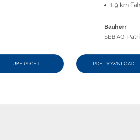
1.9 km Fa
Bauherr
SBB AG, Patr
ÜBERSICHT
PDF-DOWNLOAD