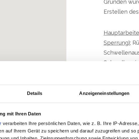
Gründen wurd
Erstellen de
Hauptarbeit
Sperrung);
Rü
Schwellenaus
Schwelleneinb
771, Belad Sc
Schienenabla
neutralisiere
Details
Anzeigeneinstellungen
Bahnübergang
Rückbau BUE 
g mit Ihren Daten
r
verarbeiten Ihre persönlichen Daten, wie z. B. Ihre IP-Adresse,
en auf Ihrem Gerät zu speichern und darauf zuzugreifen und so 
Hauptarbeite
ung und Inhalten, Zielgruppenforschung sowie Entwicklung von