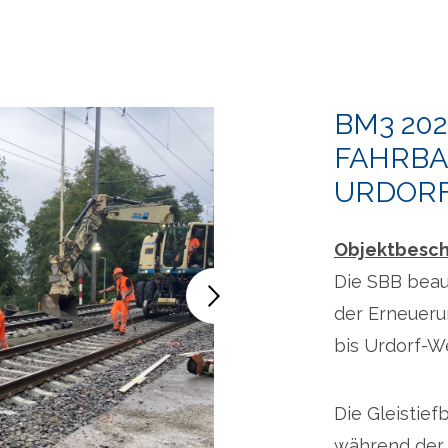
BM3 202
FAHRB
URDORF 
Objektbesch
Die SBB beau
der Erneueru
bis Urdorf-W
Die Gleistie
während der 