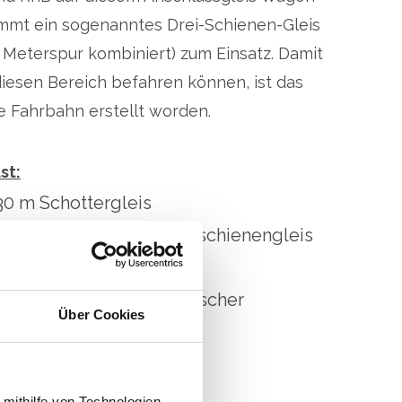
ommt ein sogenanntes Drei-Schienen-Gleis
 Meterspur kombiniert) zum Einsatz. Damit
ung Schlackenbehandlung
KVA Tri
iesen Bereich befahren können, ist das
te Fahrbahn erstellt worden.
ü
st
:
0 m Schottergleis
 m feste Fahrbahn (Leitschienengleis
rt inkl. Entwässerung)
n 50 m3 Beton ab Fahrmischer
Über Cookies
strasse 28, 7203 Trimmis
 mithilfe von Technologien