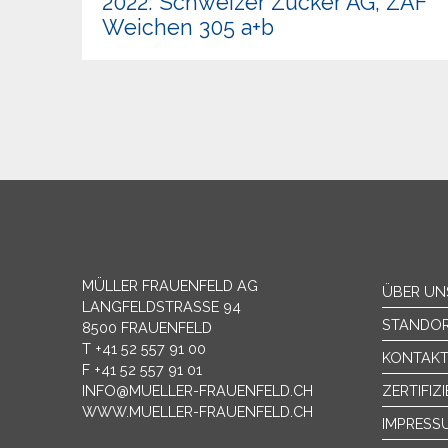
2022: Schweizer Zucker AG, ZAF
Weichen 305 a+b
MÜLLER FRAUENFELD AG
ÜBER UN
LANGFELDSTRASSE 94
STANDO
8500 FRAUENFELD
T +41 52 557 91 00
KONTAK
F +41 52 557 91 01
INFO@MUELLER-FRAUENFELD.CH
ZERTIFIZ
WWW.MUELLER-FRAUENFELD.CH
IMPRESS