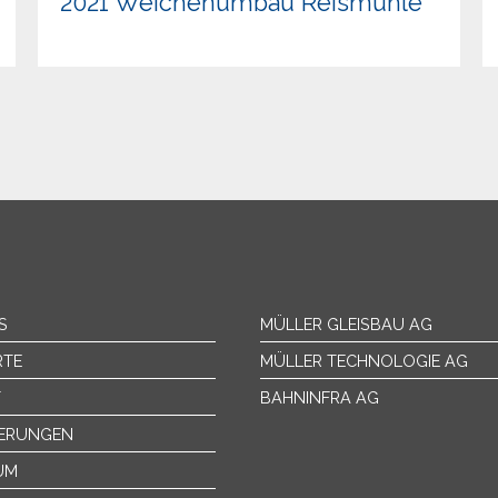
2021 Weichenumbau Reismühle
S
MÜLLER GLEISBAU AG
RTE
MÜLLER TECHNOLOGIE AG
T
BAHNINFRA AG
IERUNGEN
UM