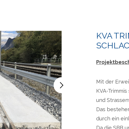
KVA TR
SCHLA
Projektbesc
Mit der Erwe
KVA-Trimmis 
und Strassenv
Das bestehen
durch ein ein
Da die SBB u