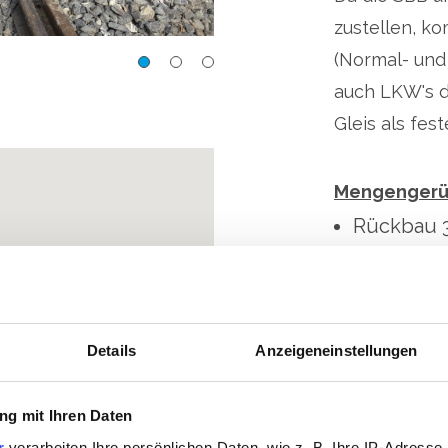
zustellen, k
(Normal- und
ehandlung
KVA Trimmis, Erweiter
auch LKW's d
Gleis als fes
Mengenger
Rückbau 3
Neubau 30
einbetonie
Einbringe
Details
Anzeigeneinstellungen
Bauherr
g mit Ihren Daten
GEVAG, Rhein
r
verarbeiten Ihre persönlichen Daten, wie z. B. Ihre IP-Adresse,