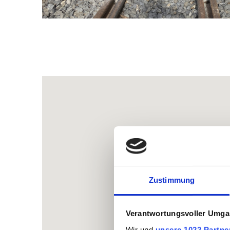
KVA Trimmis, Erweiterung Schlackenb
Zustimmung
Verantwortungsvoller Umgan
Wir und
unsere 1022 Partne