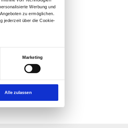
personalisierte Werbung und
 Angeboten zu ermöglichen.
g jederzeit über die Cookie-
au sein können
zieren
Marketing
hre Präferenzen im
Abschnitt
 Medien anbieten zu können
hrer Verwendung unserer
Alle zulassen
 führen diese Informationen
ie im Rahmen Ihrer Nutzung