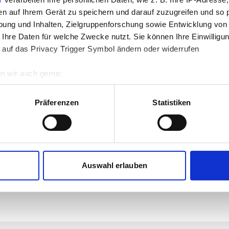
en auf Ihrem Gerät zu speichern und darauf zuzugreifen und so 
ung und Inhalten, Zielgruppenforschung sowie Entwicklung von
 Ihre Daten für welche Zwecke nutzt. Sie können Ihre Einwilligun
 auf das Privacy Trigger Symbol ändern oder widerrufen
n wir auch gerne:
re geografische Lage erfassen, welche bis auf einige Meter gen
es Scannen nach bestimmten Merkmalen (Fingerprinting) identifi
Präferenzen
Statistiken
ie Ihre persönlichen Daten verarbeitet werden, und legen Sie I
nhalte und Anzeigen zu personalisieren, Funktionen für soziale
ÜBERSICHT
PDF-DOWNLOAD
Website zu analysieren. Außerdem geben wir Informationen zu I
Auswahl erlauben
r soziale Medien, Werbung und Analysen weiter. Unsere Partner
 Daten zusammen, die Sie ihnen bereitgestellt haben oder die s
n.