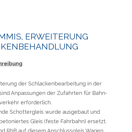
IMMIS, ERWEITERUNG
CKENBEHANDLUNG
hreibung
iterung der Schlackenbearbeitung in der
sind Anpassungen der Zufahrten für Bahn-
erkehr erforderlich.
de Schottergleis wurde ausgebaut und
betoniertes Gleis (feste Fahrbahn) ersetzt.
nd RhB auf diesem Anschlussgleis Wagen