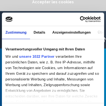
Accepter les cookies
VIDÉOCLIP
LEHRLINGSWOCHE
IM GLEISBAU ALS
Zustimmung
Details
Anzeigeneinstellungen
Über
PRÜFUNGSVORBEREITU
Verantwortungsvoller Umgang mit Ihren Daten
Wir und
unsere 1022 Partner
verarbeiten Ihre
persönlichen Daten, wie z. B. Ihre IP-Adresse, mithilfe
NEWS/NOUVELLES
von Technologien wie Cookies, um Informationen auf
Ihrem Gerät zu speichern und darauf zuzugreifen und so
personalisierte Werbung und Inhalte, Messungen von
Werbung und Inhalten, Zielgruppenforschung sowie
Entwicklung von Angeboten zu ermöglichen. Sie
entscheiden darüber, wer Ihre Daten für welche Zwecke
nutzt. Sie können Ihre Einwilligung jederzeit über die